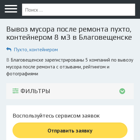
Меню
Главная
Вывоз мусора после ремонта пухто,
Вопрос юристу
контейнером 8 м3 в Благовещенске
Благовещенск
Пухто, контейнером
ПОЛЬЗОВАТЕЛЯМ
в Благовещенске зарегистрированы 5 компаний по вывозу
мусора после ремонта с отзывами, рейтингом и
Компании
фотографиями
Экоблог
ФИЛЬТРЫ
КОМПАНИЯМ
Личный кабинет
Воспользуйтесь сервисом заявок
© 2026 Все права защищены
Отправить заявку