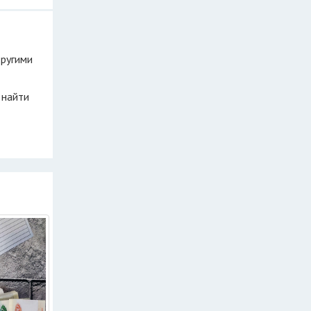
другими
 найти