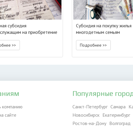
ая субсидия
Субсидия на покупку жилья
служащим на приобретение
многодетным семьям
обнее >>
Подробнее >>
аниям
Популярные горо
ь компанию
Санкт-Петербург
Самара
К
на сайте
Новосибирск
Екатеринбург
Ростов-на-Дону
Волгоград