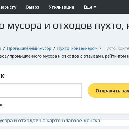
 юристу
Вывоз
Утилизация
Еще
мусора и отходов пухто, 
ы
Промышленный мусор
Пухто, контейнером
Пухто, конт
ывозу промышленного мусора и отходов с отзывами, рейтингом
ок
Отправить за
ке
сора и отходов на карте Благовещенска