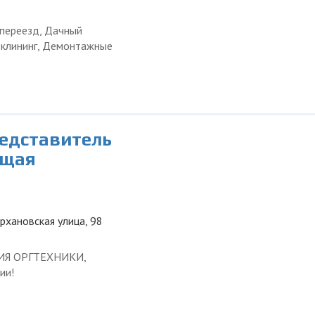
 переезд, Дачный
и клининг, Демонтажные
редставитель
ющая
урхановская улица, 98
ЦИЯ ОРГТЕХНИКИ,
ии!