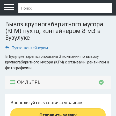
Меню
Главная
Вывоз крупногабаритного мусора
Вопрос юристу
(КГМ) пухто, контейнером 8 м3 в
Бузулуке
Бузулук
Пухто, контейнером
ПОЛЬЗОВАТЕЛЯМ
Компании
в Бузулуке зарегистрированы 2 компании по вывозу
крупногабаритного мусора (КГМ) с отзывами, рейтингом и
Экоблог
фотографиями
КОМПАНИЯМ
ФИЛЬТРЫ
Личный кабинет
© 2026 Все права защищены
Воспользуйтесь сервисом заявок
Отправить заявку