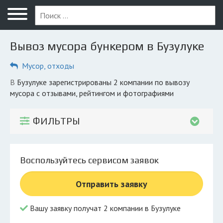
Меню
Главная
Вывоз мусора бункером в Бузулуке
Вопрос юристу
Мусор, отходы
Бузулук
в Бузулуке зарегистрированы 2 компании по вывозу
ПОЛЬЗОВАТЕЛЯМ
мусора с отзывами, рейтингом и фотографиями
Компании
ФИЛЬТРЫ
Экоблог
КОМПАНИЯМ
Воспользуйтесь сервисом заявок
Личный кабинет
Отправить заявку
© 2026 Все права защищены
Вашу заявку получат 2 компании в Бузулуке