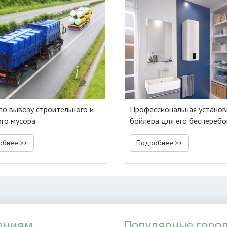
 по вывозу строительного и
Профессиональная установ
го мусора
бойлера для его беспереб
работы
обнее >>
Подробнее >>
аниям
Популярные горо