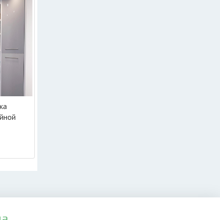
ка
ойной
да