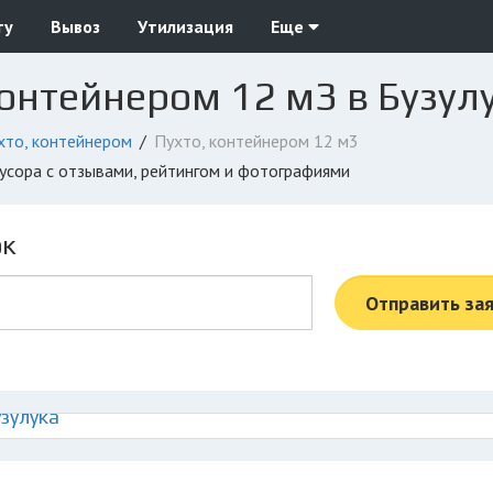
ту
Вывоз
Утилизация
Еще
контейнером 12 м3 в Бузул
хто, контейнером
Пухто, контейнером 12 м3
мусора с отзывами, рейтингом и фотографиями
ок
Отправить за
зулука