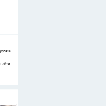
другими
 найти