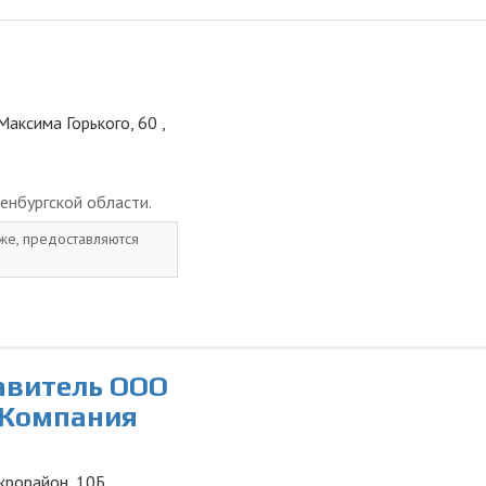
Максима Горького, 60 ,
енбургской области.
 же, предоставляются
авитель ООО
 Компания
икрорайон, 10Б