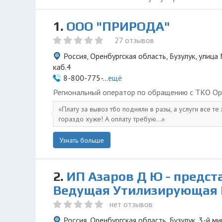
1.
ООО "ПРИРОДА"
27 отзывов
Россия, Оренбургская область, Бузулук, улица 
каб.4
8-800-775-...
ещё
Региональный оператор по обращению с ТКО Ор
Плату за вывоз тбо подняли в разы, а услуги все те
гораздо хуже! А оплату требую...
Узнать больше
2.
ИП Азаров Д Ю - предст
Ведущая Утилизирующая
нет отзывов
Россия, Оренбургская область, Бузулук, 3-й м