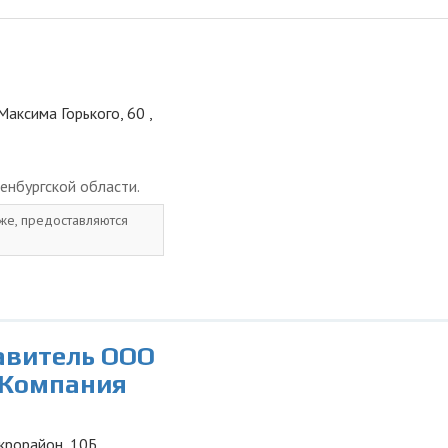
Максима Горького, 60 ,
енбургской области.
 же, предоставляются
авитель ООО
 Компания
икрорайон, 10Б