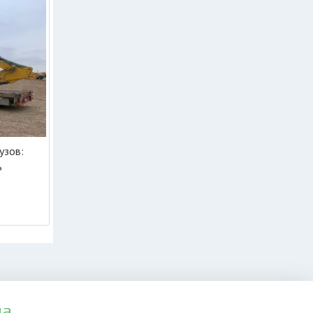
узов:
ь
да