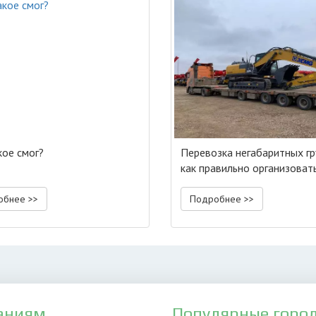
кое смог?
Перевозка негабаритных гр
как правильно организоват
процесс
обнее >>
Подробнее >>
аниям
Популярные горо