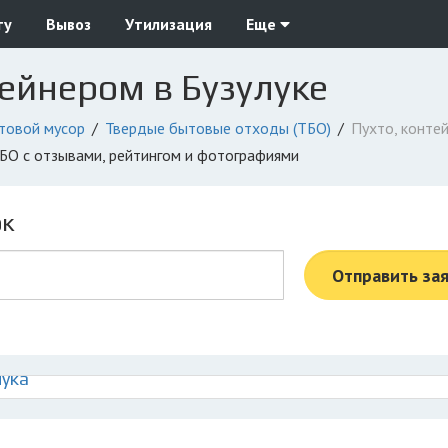
ту
Вывоз
Утилизация
Еще
тейнером в Бузулуке
товой мусор
Твердые бытовые отходы (ТБО)
Пухто, конте
 ТБО с отзывами, рейтингом и фотографиями
ок
Отправить за
лука