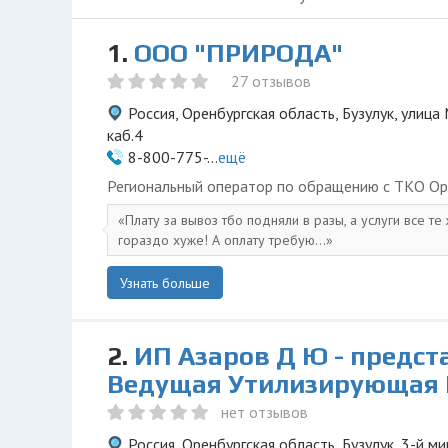
1.
ООО "ПРИРОДА"
27 отзывов
Россия, Оренбургская область, Бузулук, улица 
каб.4
8-800-775-...
ещё
Региональный оператор по обращению с ТКО Ор
Плату за вывоз тбо подняли в разы, а услуги все те
гораздо хуже! А оплату требую...
Узнать больше
2.
ИП Азаров Д Ю - предст
Ведущая Утилизирующая
нет отзывов
Россия, Оренбургская область, Бузулук, 3-й м