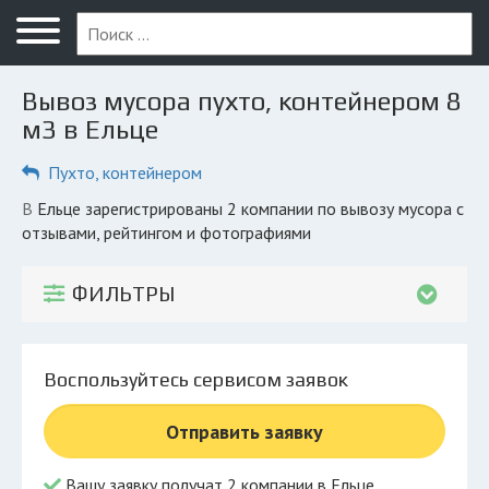
Меню
Главная
Вывоз мусора пухто, контейнером 8
Вопрос юристу
м3 в Ельце
Елец
Пухто, контейнером
ПОЛЬЗОВАТЕЛЯМ
в Ельце зарегистрированы 2 компании по вывозу мусора с
отзывами, рейтингом и фотографиями
Компании
Экоблог
ФИЛЬТРЫ
КОМПАНИЯМ
Личный кабинет
Воспользуйтесь сервисом заявок
© 2026 Все права защищены
Отправить заявку
Вашу заявку получат 2 компании в Ельце