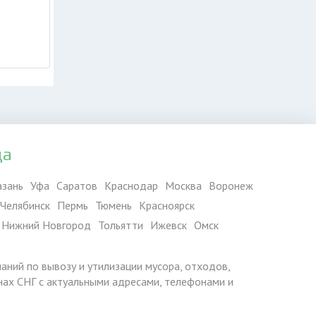
да
азань
Уфа
Саратов
Краснодар
Москва
Воронеж
Челябинск
Пермь
Тюмень
Красноярск
Нижний Новгород
Тольятти
Ижевск
Омск
паний по вывозу и утилизации мусора, отходов,
ранах СНГ с актуальными адресами, телефонами и