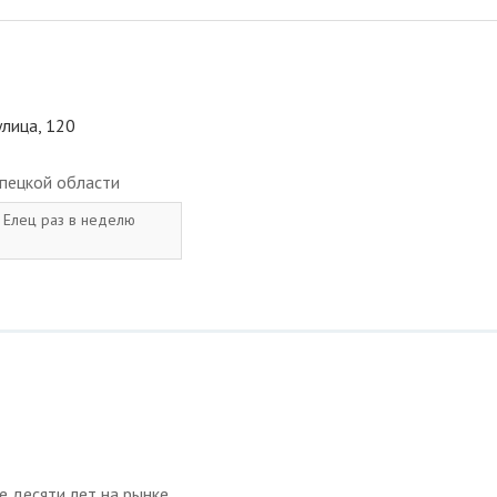
улица, 120
пецкой области
. Елец раз в неделю
е десяти лет на рынке