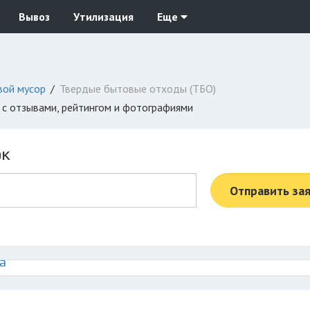
Вывоз
Утилизация
Еще
вой мусор
Твердые бытовые отходы (ТБО)
О с отзывами, рейтингом и фотографиями
ок
Отправить за
а