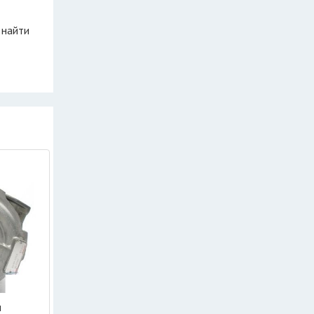
 найти
и