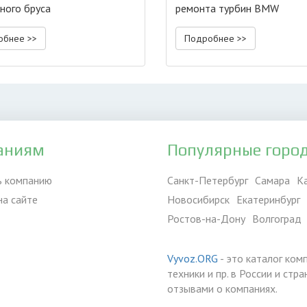
еного бруса
ремонта турбин BMW
обнее >>
Подробнее >>
аниям
Популярные горо
ь компанию
Санкт-Петербург
Самара
К
на сайте
Новосибирск
Екатеринбург
Ростов-на-Дону
Волгоград
Vyvoz.ORG
- это каталог ком
техники и пр. в России и ст
отзывами о компаниях.