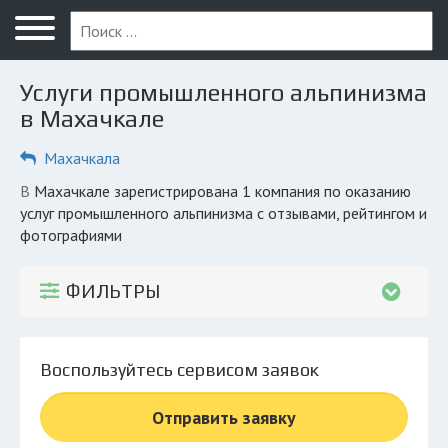
Меню
Главная
Услуги промышленного альпинизма
Вопрос юристу
в Махачкале
Махачкала
Махачкала
ПОЛЬЗОВАТЕЛЯМ
в Махачкале зарегистрирована 1 компания по оказанию
услуг промышленного альпинизма с отзывами, рейтингом и
Компании
фотографиями
Экоблог
ФИЛЬТРЫ
КОМПАНИЯМ
Личный кабинет
Воспользуйтесь сервисом заявок
© 2026 Все права защищены
Отправить заявку