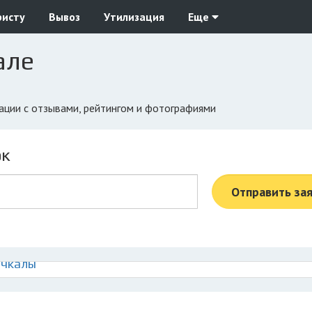
ристу
Вывоз
Утилизация
Еще
але
зации с отзывами, рейтингом и фотографиями
ок
Отправить за
ачкалы