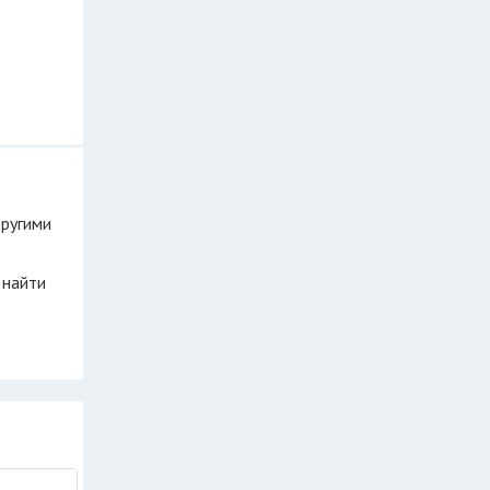
другими
 найти