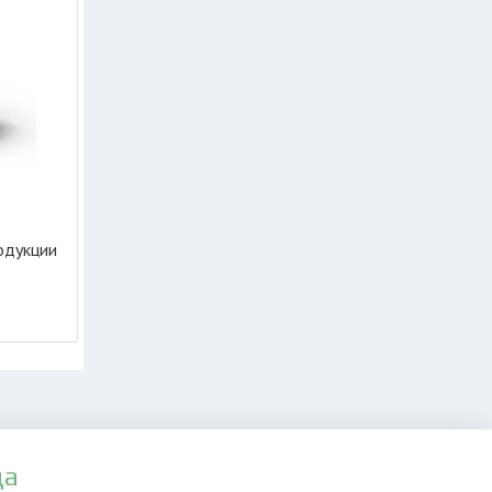
одукции
да