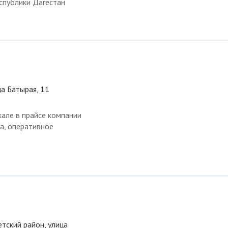
спублики Дагестан
ца Батырая, 11
але в прайсе компании
а, оперативное
етский район, улица