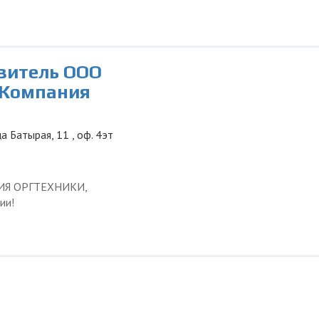
авитель ООО
 Компания
а Батырая, 11 , оф. 4эт
ЦИЯ ОРГТЕХНИКИ,
ии!