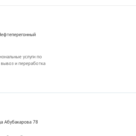
 Нефтеперегонный
ональные услуги по
, вывоз и переработка
ца Абубакарова 78