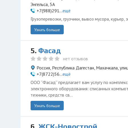
Энгельса, 5А
+7(988)291...
ещё
Грузоперевозки, грузчики, вывоз мусора, курьер, э
Узнать больше
5.
Фасад
нет отзывов
Россия, Республика Дагестан, Махачкала, ули
+7(8722)56...
ещё
ООО “Фасад” предлагает вам услугу по комплекс
электронного оборудования: списанных компью
техники, средств св...
Узнать больше
6.
ЖСК-Новострой