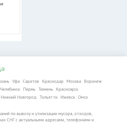
ые
и
да
азань
Уфа
Саратов
Краснодар
Москва
Воронеж
Челябинск
Пермь
Тюмень
Красноярск
Нижний Новгород
Тольятти
Ижевск
Омск
паний по вывозу и утилизации мусора, отходов,
ранах СНГ с актуальными адресами, телефонами и