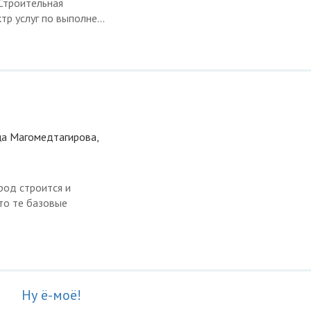
 Строительная
р услуг по выполне...
ица Магомедтагирова,
род строится и
это те базовые
Ну ё-моё!