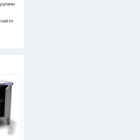
другими
 найти