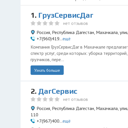
1.
ГрузСервисДаг
нет отзывов
Россия, Республика Дагестан, Махачкала, ул
+7(960)419...
ещё
Компания ГрузСервисДаг в Махачкале предлагае
спектр услуг, среди которых: уборка территорий,
грузчиков, пере...
Узнать больше
2.
ДагСервис
нет отзывов
Россия, Республика Дагестан, Махачкала, ули
110
+7(967)400...
ещё