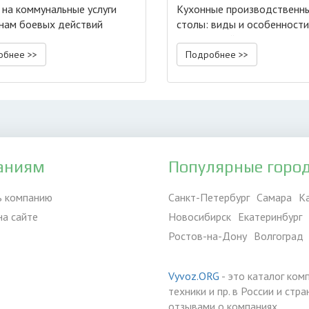
 на коммунальные услуги
Кухонные производственн
нам боевых действий
столы: виды и особенност
конструкций
обнее >>
Подробнее >>
аниям
Популярные горо
ь компанию
Санкт-Петербург
Самара
К
на сайте
Новосибирск
Екатеринбург
Ростов-на-Дону
Волгоград
Vyvoz.ORG
- это каталог ком
техники и пр. в России и ст
отзывами о компаниях.