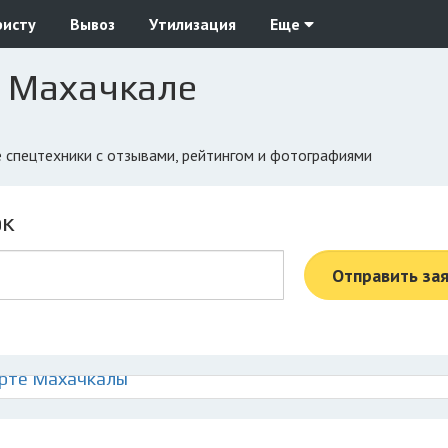
ристу
Вывоз
Утилизация
Еще
в Махачкале
е спецтехники с отзывами, рейтингом и фотографиями
ок
Отправить за
арте Махачкалы