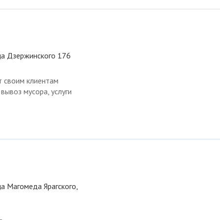
ица Дзержинского 176
т своим клиентам
 вывоз мусора, услуги
ца Магомеда Ярагского,