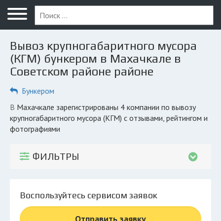
Меню
Главная
Вывоз крупногабаритного мусора
Вопрос юристу
(КГМ) бункером в Махачкале в
Советском районе районе
Махачкала
Бункером
ПОЛЬЗОВАТЕЛЯМ
Компании
в Махачкале зарегистрированы 4 компании по вывозу
крупногабаритного мусора (КГМ) с отзывами, рейтингом и
Экоблог
фотографиями
КОМПАНИЯМ
ФИЛЬТРЫ
Личный кабинет
© 2026 Все права защищены
Воспользуйтесь сервисом заявок
Отправить заявку