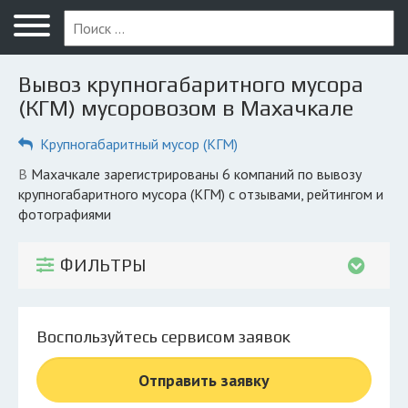
Меню
Главная
Вывоз крупногабаритного мусора
Вопрос юристу
(КГМ) мусоровозом в Махачкале
Махачкала
Крупногабаритный мусор (КГМ)
ПОЛЬЗОВАТЕЛЯМ
в Махачкале зарегистрированы 6 компаний по вывозу
крупногабаритного мусора (КГМ) с отзывами, рейтингом и
Компании
фотографиями
Экоблог
ФИЛЬТРЫ
КОМПАНИЯМ
Личный кабинет
Воспользуйтесь сервисом заявок
© 2026 Все права защищены
Отправить заявку