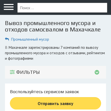
Меню
Главная
Вывоз промышленного мусора и
Вопрос юристу
отходов самосвалом в Махачкале
Махачкала
Промышленный мусор
ПОЛЬЗОВАТЕЛЯМ
в Махачкале зарегистрированы 7 компаний по вывозу
промышленного мусора и отходов с отзывами, рейтингом
Компании
и фотографиями
Экоблог
ФИЛЬТРЫ
КОМПАНИЯМ
Личный кабинет
Воспользуйтесь сервисом заявок
© 2026 Все права защищены
Отправить заявку