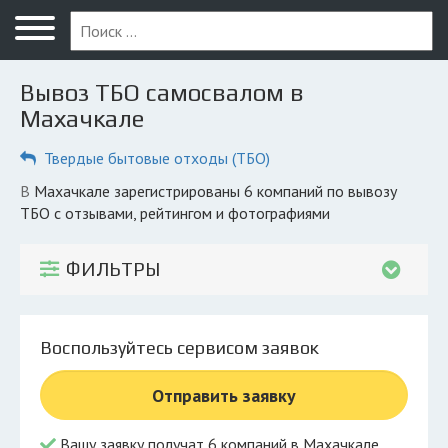
Меню
Главная
Вывоз ТБО самосвалом в
Вопрос юристу
Махачкале
Махачкала
Твердые бытовые отходы (ТБО)
ПОЛЬЗОВАТЕЛЯМ
в Махачкале зарегистрированы 6 компаний по вывозу
ТБО с отзывами, рейтингом и фотографиями
Компании
Экоблог
ФИЛЬТРЫ
КОМПАНИЯМ
Личный кабинет
Воспользуйтесь сервисом заявок
© 2026 Все права защищены
Отправить заявку
Вашу заявку получат 6 компаний в Махачкале