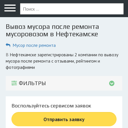
Меню
Главная
Вывоз мусора после ремонта
Вопрос юристу
мусоровозом в Нефтекамске
Нефтекамск
Мусор после ремонта
ПОЛЬЗОВАТЕЛЯМ
в Нефтекамске зарегистрированы 2 компании по вывозу
мусора после ремонта с отзывами, рейтингом и
Компании
фотографиями
Экоблог
ФИЛЬТРЫ
КОМПАНИЯМ
Личный кабинет
Воспользуйтесь сервисом заявок
© 2026 Все права защищены
Отправить заявку