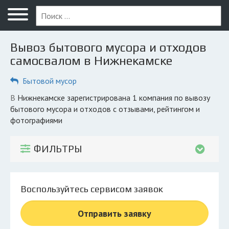
Меню
Главная
Вывоз бытового мусора и отходов
Вопрос юристу
самосвалом в Нижнекамске
Нижнекамск
Бытовой мусор
ПОЛЬЗОВАТЕЛЯМ
в Нижнекамске зарегистрирована 1 компания по вывозу
бытового мусора и отходов с отзывами, рейтингом и
Компании
фотографиями
Экоблог
ФИЛЬТРЫ
КОМПАНИЯМ
Личный кабинет
Воспользуйтесь сервисом заявок
© 2026 Все права защищены
Отправить заявку