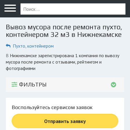
Меню
Главная
Вывоз мусора после ремонта пухто,
Вопрос юристу
контейнером 32 м3 в Нижнекамске
Нижнекамск
Пухто, контейнером
ПОЛЬЗОВАТЕЛЯМ
в Нижнекамске зарегистрирована 1 компания по вывозу
мусора после ремонта с отзывами, рейтингом и
Компании
фотографиями
Экоблог
ФИЛЬТРЫ
КОМПАНИЯМ
Личный кабинет
Воспользуйтесь сервисом заявок
© 2026 Все права защищены
Отправить заявку