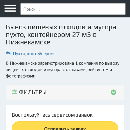
Меню
Главная
Вывоз пищевых отходов и мусора
Вопрос юристу
пухто, контейнером 27 м3 в
Нижнекамске
Нижнекамск
Пухто, контейнером
ПОЛЬЗОВАТЕЛЯМ
Компании
в Нижнекамске зарегистрирована 1 компания по вывозу
пищевых отходов и мусора с отзывами, рейтингом и
Экоблог
фотографиями
КОМПАНИЯМ
ФИЛЬТРЫ
Личный кабинет
© 2026 Все права защищены
Воспользуйтесь сервисом заявок
Отправить заявку