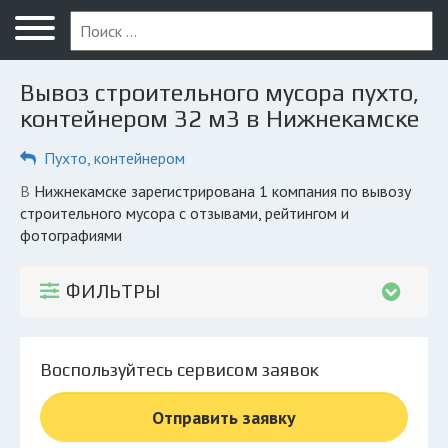
Меню
Главная
Вывоз строительного мусора пухто,
Вопрос юристу
контейнером 32 м3 в Нижнекамске
Нижнекамск
Пухто, контейнером
ПОЛЬЗОВАТЕЛЯМ
в Нижнекамске зарегистрирована 1 компания по вывозу
строительного мусора с отзывами, рейтингом и
Компании
фотографиями
Экоблог
ФИЛЬТРЫ
КОМПАНИЯМ
Личный кабинет
Воспользуйтесь сервисом заявок
© 2026 Все права защищены
Отправить заявку