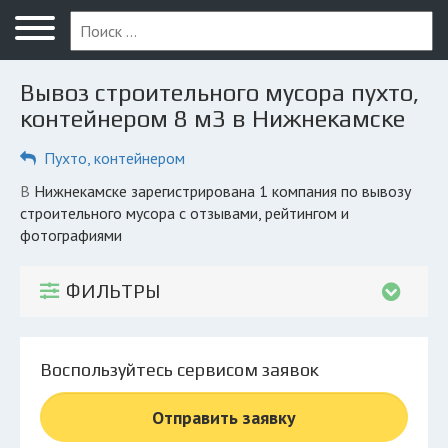
Меню
Главная
Вывоз строительного мусора пухто,
Вопрос юристу
контейнером 8 м3 в Нижнекамске
Нижнекамск
Пухто, контейнером
ПОЛЬЗОВАТЕЛЯМ
в Нижнекамске зарегистрирована 1 компания по вывозу
строительного мусора с отзывами, рейтингом и
Компании
фотографиями
Экоблог
ФИЛЬТРЫ
КОМПАНИЯМ
Личный кабинет
Воспользуйтесь сервисом заявок
© 2026 Все права защищены
Отправить заявку