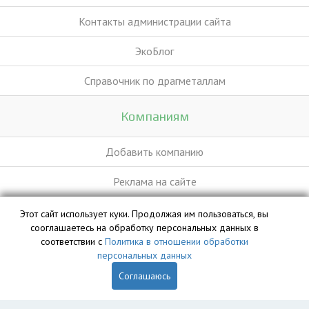
Контакты администрации сайта
ЭкоБлог
Справочник по драгметаллам
Компаниям
Добавить компанию
Реклама на сайте
Этот сайт использует куки. Продолжая им пользоваться, вы
База данных сайта vyvoz.org является интеллектуальной
сооглашаетесь на обработку персональных данных в
собственностью ООО «Профит» и охраняется законом.
соответствии с
Политика в отношении обработки
персональных данных
Соглашаюсь