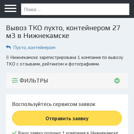
Меню
Главная
Вывоз ТКО пухто, контейнером 27
Вопрос юристу
м3 в Нижнекамске
Нижнекамск
Пухто, контейнером
ПОЛЬЗОВАТЕЛЯМ
в Нижнекамске зарегистрирована 1 компания по вывозу
ТКО с отзывами, рейтингом и фотографиями
Компании
Экоблог
ФИЛЬТРЫ
КОМПАНИЯМ
Личный кабинет
Воспользуйтесь сервисом заявок
© 2026 Все права защищены
Отправить заявку
Вашу заявку получит 1 компания в Нижнекамске