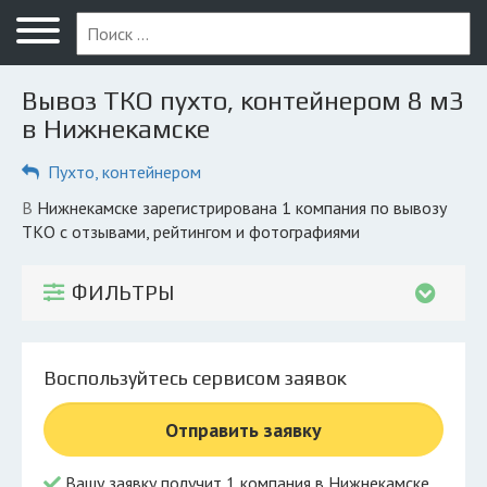
Меню
Главная
Вывоз ТКО пухто, контейнером 8 м3
Вопрос юристу
в Нижнекамске
Нижнекамск
Пухто, контейнером
ПОЛЬЗОВАТЕЛЯМ
в Нижнекамске зарегистрирована 1 компания по вывозу
ТКО с отзывами, рейтингом и фотографиями
Компании
Экоблог
ФИЛЬТРЫ
КОМПАНИЯМ
Личный кабинет
Воспользуйтесь сервисом заявок
© 2026 Все права защищены
Отправить заявку
Вашу заявку получит 1 компания в Нижнекамске