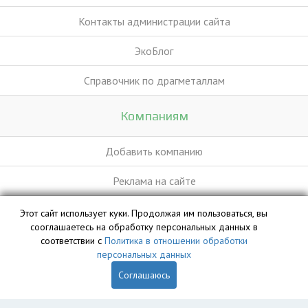
Контакты администрации сайта
ЭкоБлог
Справочник по драгметаллам
Компаниям
Добавить компанию
Реклама на сайте
Этот сайт использует куки. Продолжая им пользоваться, вы
База данных сайта vyvoz.org является интеллектуальной
сооглашаетесь на обработку персональных данных в
собственностью ООО «Профит» и охраняется законом.
соответствии с
Политика в отношении обработки
персональных данных
Соглашаюсь