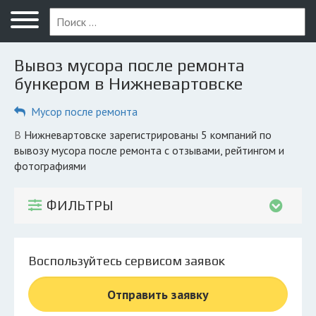
Меню
Главная
Вывоз мусора после ремонта
Вопрос юристу
бункером в Нижневартовске
Нижневартовск
Мусор после ремонта
ПОЛЬЗОВАТЕЛЯМ
в Нижневартовске зарегистрированы 5 компаний по
вывозу мусора после ремонта с отзывами, рейтингом и
Компании
фотографиями
Экоблог
ФИЛЬТРЫ
КОМПАНИЯМ
Личный кабинет
Воспользуйтесь сервисом заявок
© 2026 Все права защищены
Отправить заявку