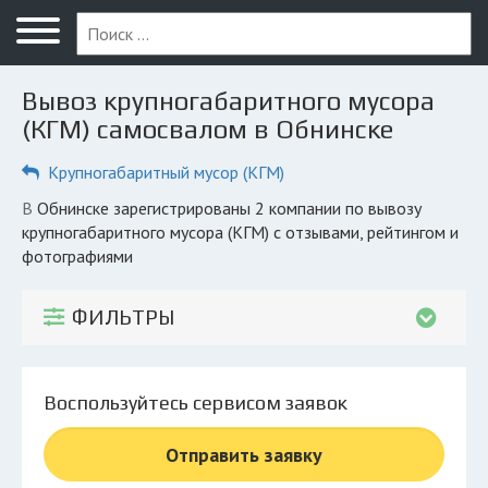
Меню
Главная
Вывоз крупногабаритного мусора
Вопрос юристу
(КГМ) самосвалом в Обнинске
Обнинск
Крупногабаритный мусор (КГМ)
ПОЛЬЗОВАТЕЛЯМ
в Обнинске зарегистрированы 2 компании по вывозу
крупногабаритного мусора (КГМ) с отзывами, рейтингом и
Компании
фотографиями
Экоблог
ФИЛЬТРЫ
КОМПАНИЯМ
Личный кабинет
Воспользуйтесь сервисом заявок
© 2026 Все права защищены
Отправить заявку