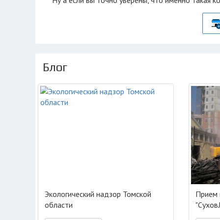
Ну а если вы точно уверены, что именно такая к
Блог
Экологический надзор Томской
Прием 
области
"Сухов