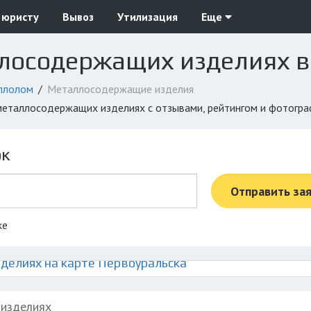
 юристу
Вывоз
Утилизация
Еще
лосодержащих изделиях в
ллолом
Металлосодержащие изделия
а металлосодержащих изделиях с отзывами, рейтингом и фотогр
ок
Отправить за
ке
елиях на карте Первоуральска
 изделиях