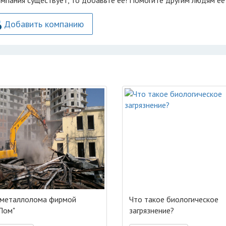
омпания существует, то добавьте её! Помогите другим людям её
Добавить компанию
металлолома фирмой
Что такое биологическое
Лом"
загрязнение?