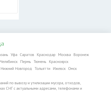
да
азань
Уфа
Саратов
Краснодар
Москва
Воронеж
Челябинск
Пермь
Тюмень
Красноярск
Нижний Новгород
Тольятти
Ижевск
Омск
паний по вывозу и утилизации мусора, отходов,
ранах СНГ с актуальными адресами, телефонами и