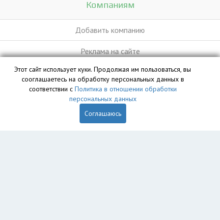
Компаниям
Добавить компанию
Реклама на сайте
Этот сайт использует куки. Продолжая им пользоваться, вы
сооглашаетесь на обработку персональных данных в
База данных сайта vyvoz.org является интеллектуальной
соответствии с
Политика в отношении обработки
собственностью ООО «Профит» и охраняется законом.
персональных данных
Соглашаюсь
Главная
Вопрос юристу
Прокопьевск
Пользователям
Компании
Вывоз
Утилизация