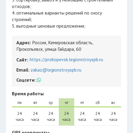
отходов;
4. оптимальные варианты решений по сносу
строений;
5. выгодные ценовые предложения;
Адрес:
Россия, Кемеровская область,
Прокопьевск, улица Гайдара, 60
https://prokopevsk.legionstroyspb.ru
Сайт:
Email:
zakaz@legionstroyspb.ru
Соцсети:
Время работы
пн
вт
ср
чт
пт
сб
вс
24
24
24
24
24
24
24
часа
часа
часа
часа
часа
часа
часа
GPS координаты