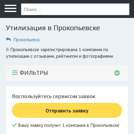
Меню
Главная
Утилизация в Прокопьевске
Вопрос юристу
Прокопьевск
Прокопьевск
в Прокопьевске зарегистрирована 1 компания по
ПОЛЬЗОВАТЕЛЯМ
утилизации с отзывами, рейтингом и фотографиями
Компании
ФИЛЬТРЫ
Экоблог
КОМПАНИЯМ
Воспользуйтесь сервисом заявок
Личный кабинет
Отправить заявку
© 2026 Все права защищены
Вашу заявку получит 1 компания в Прокопьевске