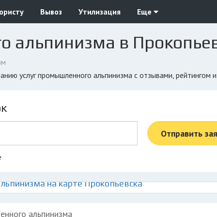
юристу
Вывоз
Утилизация
Еще
о альпинизма в Прокопье
зм
азанию услуг промышленного альпинизма с отзывами, рейтингом 
ок
Отправить за
е
льпинизма на карте Прокопьевска
ленного альпинизма