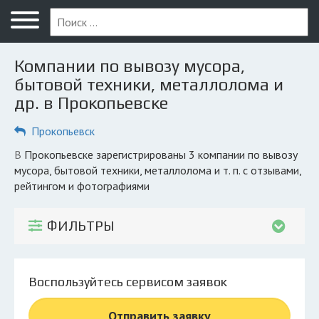
Меню
Главная
Компании по вывозу мусора,
Вопрос юристу
бытовой техники, металлолома и
др. в Прокопьевске
Прокопьевск
Прокопьевск
ПОЛЬЗОВАТЕЛЯМ
Компании
в Прокопьевске зарегистрированы 3 компании по вывозу
мусора, бытовой техники, металлолома и т. п. с отзывами,
Экоблог
рейтингом и фотографиями
КОМПАНИЯМ
ФИЛЬТРЫ
Личный кабинет
© 2026 Все права защищены
Воспользуйтесь сервисом заявок
Отправить заявку