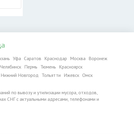
да
азань
Уфа
Саратов
Краснодар
Москва
Воронеж
Челябинск
Пермь
Тюмень
Красноярск
Нижний Новгород
Тольятти
Ижевск
Омск
паний по вывозу и утилизации мусора, отходов,
ранах СНГ с актуальными адресами, телефонами и