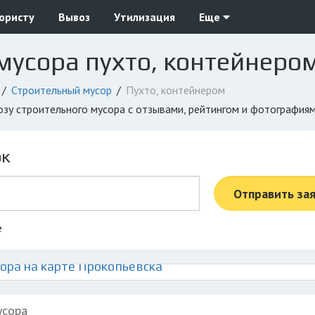
юристу
Вывоз
Утилизация
Еще
мусора пухто, контейнеро
Строительный мусор
Пухто, контейнером
возу строительного мусора с отзывами, рейтингом и фотография
ок
Отправить за
е
ора на карте Прокопьевска
усора