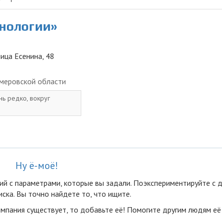
хнологии»
лица Есенина, 48
меровской области
нь редко, вокруг
Ну ё-моё!
ий с параметрами, которые вы задали. Поэкспериментируйте с 
ска. Вы точно найдете то, что ищите.
омпания существует, то добавьте её! Помогите другим людям её