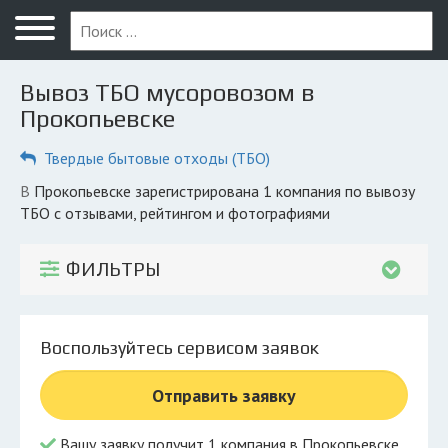
Меню
Главная
Вывоз ТБО мусоровозом в
Вопрос юристу
Прокопьевске
Прокопьевск
Твердые бытовые отходы (ТБО)
ПОЛЬЗОВАТЕЛЯМ
в Прокопьевске зарегистрирована 1 компания по вывозу
ТБО с отзывами, рейтингом и фотографиями
Компании
Экоблог
ФИЛЬТРЫ
КОМПАНИЯМ
Личный кабинет
Воспользуйтесь сервисом заявок
© 2026 Все права защищены
Отправить заявку
Вашу заявку получит 1 компания в Прокопьевске