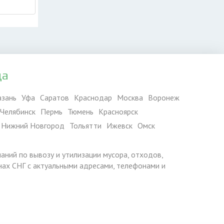
да
азань
Уфа
Саратов
Краснодар
Москва
Воронеж
Челябинск
Пермь
Тюмень
Красноярск
Нижний Новгород
Тольятти
Ижевск
Омск
паний по вывозу и утилизации мусора, отходов,
ранах СНГ с актуальными адресами, телефонами и