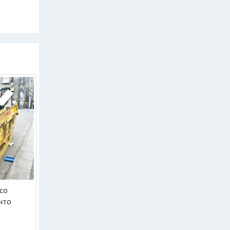
со
что