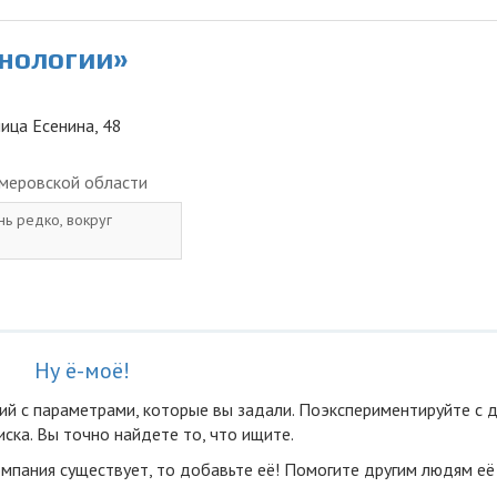
хнологии»
лица Есенина, 48
меровской области
нь редко, вокруг
Ну ё-моё!
ий с параметрами, которые вы задали. Поэкспериментируйте с 
ска. Вы точно найдете то, что ищите.
омпания существует, то добавьте её! Помогите другим людям её