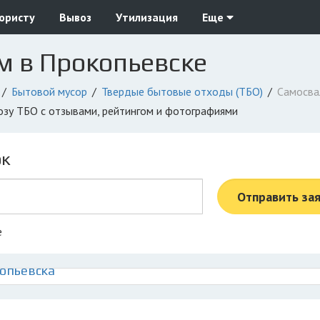
юристу
Вывоз
Утилизация
Еще
м в Прокопьевске
Бытовой мусор
Твердые бытовые отходы (ТБО)
Самосв
возу ТБО с отзывами, рейтингом и фотографиями
ок
Отправить за
е
копьевска