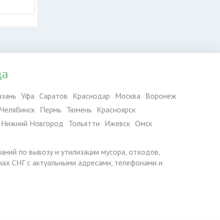
да
азань
Уфа
Саратов
Краснодар
Москва
Воронеж
Челябинск
Пермь
Тюмень
Красноярск
Нижний Новгород
Тольятти
Ижевск
Омск
паний по вывозу и утилизации мусора, отходов,
ранах СНГ с актуальными адресами, телефонами и