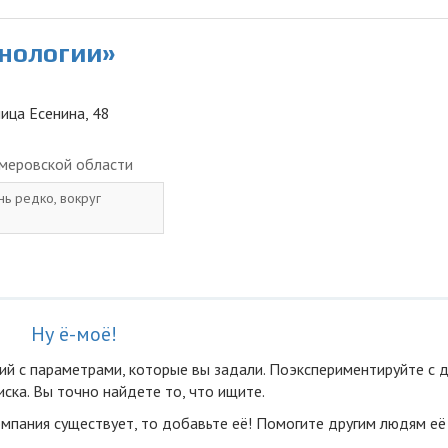
хнологии»
лица Есенина, 48
меровской области
нь редко, вокруг
Ну ё-моё!
ий с параметрами, которые вы задали. Поэкспериментируйте с 
ска. Вы точно найдете то, что ищите.
омпания существует, то добавьте её! Помогите другим людям её