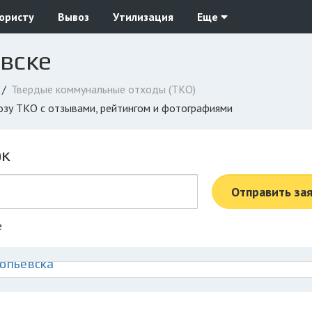
юристу
Вывоз
Утилизация
Еще
вске
Твердые коммунальные отходы (ТКО)
возу ТКО с отзывами, рейтингом и фотографиями
ок
Отправить за
е
копьевска