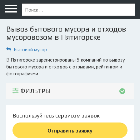
Меню
Главная
Вывоз бытового мусора и отходов
Вопрос юристу
мусоровозом в Пятигорске
Пятигорск
Бытовой мусор
ПОЛЬЗОВАТЕЛЯМ
в Пятигорске зарегистрированы 5 компаний по вывозу
бытового мусора и отходов с отзывами, рейтингом и
Компании
фотографиями
Экоблог
ФИЛЬТРЫ
КОМПАНИЯМ
Личный кабинет
Воспользуйтесь сервисом заявок
© 2026 Все права защищены
Отправить заявку