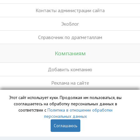
Контакты администрации сайта
ЭкоБлог
Справочник по драгметаллам
Компаниям
Добавить компанию
Реклама на сайте
Этот сайт использует куки. Продолжая им пользоваться, вы
База данных сайта vyvoz.org является интеллектуальной
сооглашаетесь на обработку персональных данных в
собственностью ООО «Профит» и охраняется законом.
соответствии с
Политика в отношении обработки
персональных данных
Соглашаюсь