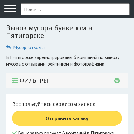
Меню
Главная
Вывоз мусора бункером в
Вопрос юристу
Пятигорске
Пятигорск
Мусор, отходы
ПОЛЬЗОВАТЕЛЯМ
в Пятигорске зарегистрированы 6 компаний по вывозу
мусора с отзывами, рейтингом и фотографиями
Компании
Экоблог
ФИЛЬТРЫ
КОМПАНИЯМ
Личный кабинет
Воспользуйтесь сервисом заявок
© 2026 Все права защищены
Отправить заявку
Вашу заявку получат 6 компаний в Пятигорске