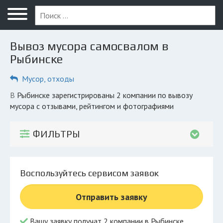
Меню
Главная
Вывоз мусора самосвалом в
Вопрос юристу
Рыбинске
Рыбинск
Мусор, отходы
ПОЛЬЗОВАТЕЛЯМ
в Рыбинске зарегистрированы 2 компании по вывозу
мусора с отзывами, рейтингом и фотографиями
Компании
Экоблог
ФИЛЬТРЫ
КОМПАНИЯМ
Личный кабинет
Воспользуйтесь сервисом заявок
© 2026 Все права защищены
Отправить заявку
Вашу заявку получат 2 компании в Рыбинске