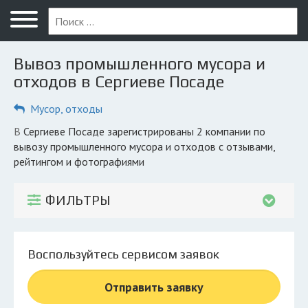
Меню
Главная
Вывоз промышленного мусора и
Вопрос юристу
отходов в Сергиеве Посаде
Сергиев Посад
Мусор, отходы
ПОЛЬЗОВАТЕЛЯМ
в Сергиеве Посаде зарегистрированы 2 компании по
вывозу промышленного мусора и отходов с отзывами,
Компании
рейтингом и фотографиями
Экоблог
ФИЛЬТРЫ
КОМПАНИЯМ
Личный кабинет
Воспользуйтесь сервисом заявок
© 2026 Все права защищены
Отправить заявку