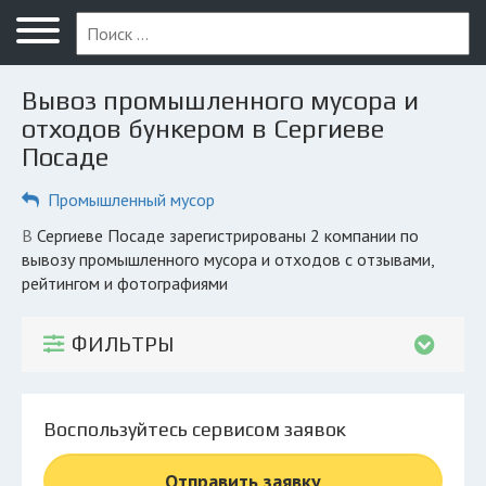
Меню
Главная
Вывоз промышленного мусора и
Вопрос юристу
отходов бункером в Сергиеве
Посаде
Сергиев Посад
Промышленный мусор
ПОЛЬЗОВАТЕЛЯМ
Компании
в Сергиеве Посаде зарегистрированы 2 компании по
вывозу промышленного мусора и отходов с отзывами,
Экоблог
рейтингом и фотографиями
КОМПАНИЯМ
ФИЛЬТРЫ
Личный кабинет
© 2026 Все права защищены
Воспользуйтесь сервисом заявок
Отправить заявку