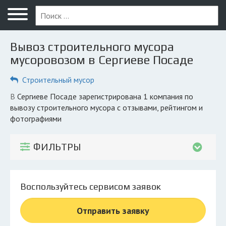
Меню
Главная
Вывоз строительного мусора
Вопрос юристу
мусоровозом в Сергиеве Посаде
Сергиев Посад
Строительный мусор
ПОЛЬЗОВАТЕЛЯМ
в Сергиеве Посаде зарегистрирована 1 компания по
вывозу строительного мусора с отзывами, рейтингом и
Компании
фотографиями
Экоблог
ФИЛЬТРЫ
КОМПАНИЯМ
Личный кабинет
Воспользуйтесь сервисом заявок
© 2026 Все права защищены
Отправить заявку