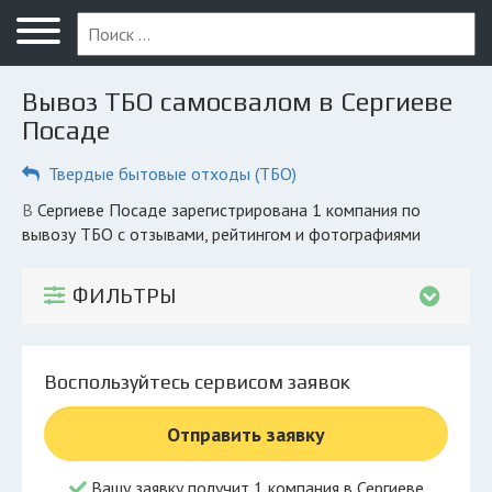
Меню
Главная
Вывоз ТБО самосвалом в Сергиеве
Вопрос юристу
Посаде
Сергиев Посад
Твердые бытовые отходы (ТБО)
ПОЛЬЗОВАТЕЛЯМ
в Сергиеве Посаде зарегистрирована 1 компания по
вывозу ТБО с отзывами, рейтингом и фотографиями
Компании
Экоблог
ФИЛЬТРЫ
КОМПАНИЯМ
Личный кабинет
Воспользуйтесь сервисом заявок
© 2026 Все права защищены
Отправить заявку
Вашу заявку получит 1 компания в Сергиеве