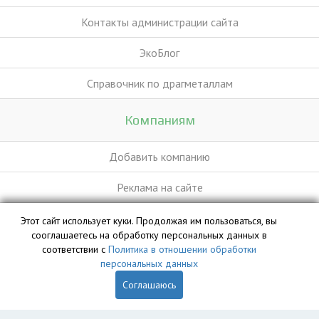
Контакты администрации сайта
ЭкоБлог
Справочник по драгметаллам
Компаниям
Добавить компанию
Реклама на сайте
Этот сайт использует куки. Продолжая им пользоваться, вы
База данных сайта vyvoz.org является интеллектуальной
сооглашаетесь на обработку персональных данных в
собственностью ООО «Профит» и охраняется законом.
соответствии с
Политика в отношении обработки
персональных данных
Соглашаюсь