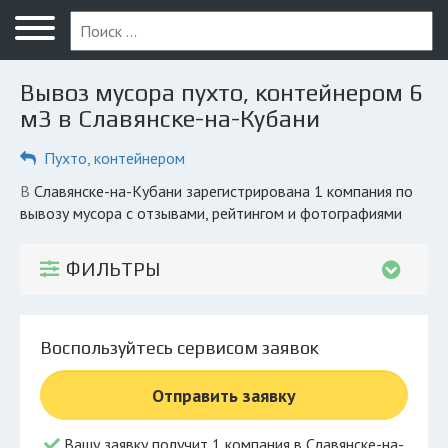
Меню
Главная
Вывоз мусора пухто, контейнером 6
Вопрос юристу
м3 в Славянске-на-Кубани
Славянск-на-Кубани
Пухто, контейнером
ПОЛЬЗОВАТЕЛЯМ
в Славянске-на-Кубани зарегистрирована 1 компания по
вывозу мусора с отзывами, рейтингом и фотографиями
Компании
Экоблог
ФИЛЬТРЫ
КОМПАНИЯМ
Личный кабинет
Воспользуйтесь сервисом заявок
© 2026 Все права защищены
Отправить заявку
Вашу заявку получит 1 компания в Славянске-на-