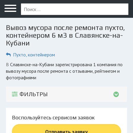
Меню
Главная
Вывоз мусора после ремонта пухто,
Вопрос юристу
контейнером 6 м3 в Славянске-на-
Кубани
Славянск-на-Кубани
Пухто, контейнером
ПОЛЬЗОВАТЕЛЯМ
Компании
в Славянске-на-Кубани зарегистрирована 1 компания по
вывозу мусора после ремонта с отзывами, рейтингом и
Экоблог
фотографиями
КОМПАНИЯМ
ФИЛЬТРЫ
Личный кабинет
© 2026 Все права защищены
Воспользуйтесь сервисом заявок
Отправить заявку