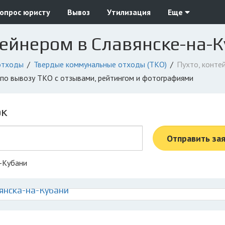
опрос юристу
Вывоз
Утилизация
Еще
тейнером в Славянске-на-
отходы
Твердые коммунальные отходы (ТКО)
Пухто, конте
я по вывозу ТКО с отзывами, рейтингом и фотографиями
ок
Отправить за
а-Кубани
янска-на-Кубани