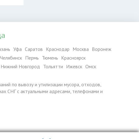
да
азань
Уфа
Саратов
Краснодар
Москва
Воронеж
Челябинск
Пермь
Тюмень
Красноярск
Нижний Новгород
Тольятти
Ижевск
Омск
паний по вывозу и утилизации мусора, отходов,
ранах СНГ с актуальными адресами, телефонами и