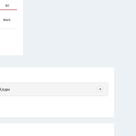
вс
вых.
+
Хлам