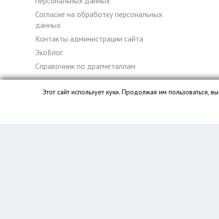
персональных данных
Согласие на обработку персональных
данных
Контакты администрации сайта
ЭкоБлог
Справочник по драгметаллам
Этот сайт использует куки. Продолжая им пользоваться, 
База данных сайта vyvoz.org является интеллектуальной с
Главная
Вопрос юристу
Тюмень
Пользователям
Компании
Вывоз
Утилизация
Пункты приема
Демонтаж