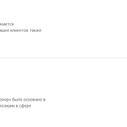
имается
наших клиентов также
риор» было основано в
позиции в сфере