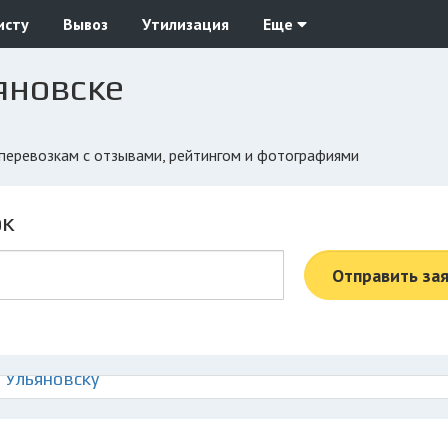
исту
Вывоз
Утилизация
Еще
яновске
зоперевозкам с отзывами, рейтингом и фотографиями
ок
Отправить за
 Ульяновску