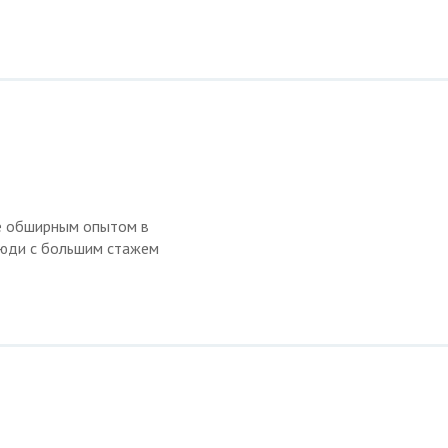
е обширным опытом в
люди с большим стажем
3