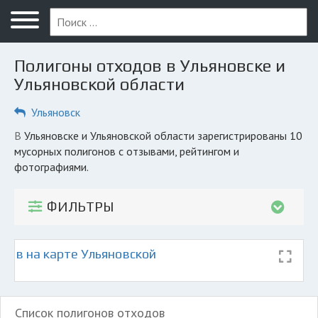
Меню
Главная
Полигоны отходов в Ульяновске и
Вопрос юристу
Ульяновской области
Ульяновск
Ульяновск
ПОЛЬЗОВАТЕЛЯМ
В Ульяновске и Ульяновской области зарегистрированы 10
мусорных полигонов с отзывами, рейтингом и
Компании
фотографиями.
Экоблог
ФИЛЬТРЫ
КОМПАНИЯМ
Личный кабинет
дов на карте Ульяновской
© 2026 Все права защищены
Список полигонов отходов