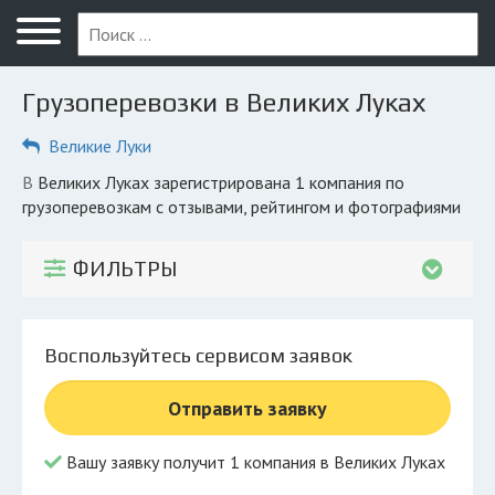
Меню
Главная
Грузоперевозки в Великих Луках
Вопрос юристу
Великие Луки
Великие Луки
в Великих Луках зарегистрирована 1 компания по
ПОЛЬЗОВАТЕЛЯМ
грузоперевозкам с отзывами, рейтингом и фотографиями
Компании
ФИЛЬТРЫ
Экоблог
КОМПАНИЯМ
Воспользуйтесь сервисом заявок
Личный кабинет
Отправить заявку
© 2026 Все права защищены
Вашу заявку получит 1 компания в Великих Луках