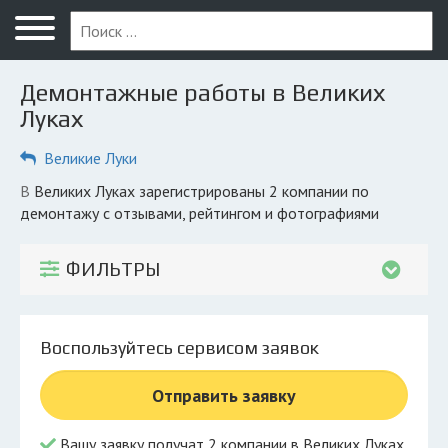
Меню
Главная
Демонтажные работы в Великих
Вопрос юристу
Луках
Великие Луки
Великие Луки
ПОЛЬЗОВАТЕЛЯМ
в Великих Луках зарегистрированы 2 компании по
демонтажу с отзывами, рейтингом и фотографиями
Компании
Экоблог
ФИЛЬТРЫ
КОМПАНИЯМ
Личный кабинет
Воспользуйтесь сервисом заявок
© 2026 Все права защищены
Отправить заявку
Вашу заявку получат 2 компании в Великих Луках