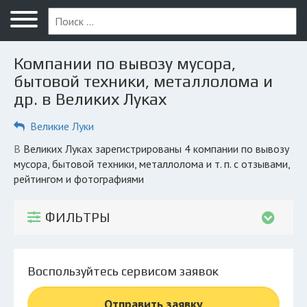
Меню
Главная
Компании по вывозу мусора,
Вопрос юристу
бытовой техники, металлолома и
др. в Великих Луках
Великие Луки
Великие Луки
ПОЛЬЗОВАТЕЛЯМ
Компании
в Великих Луках зарегистрированы 4 компании по вывозу
мусора, бытовой техники, металлолома и т. п. с отзывами,
Экоблог
рейтингом и фотографиями
КОМПАНИЯМ
ФИЛЬТРЫ
Личный кабинет
© 2026 Все права защищены
Воспользуйтесь сервисом заявок
Отправить заявку